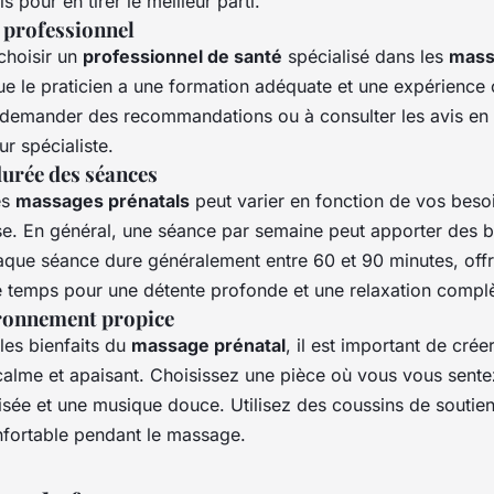
 pour en tirer le meilleur parti.
 professionnel
 choisir un
professionnel de santé
spécialisé dans les
mass
e le praticien a une formation adéquate et une expérience 
 demander des recommandations ou à consulter les avis en 
ur spécialiste.
durée des séances
es
massages prénatals
peut varier en fonction de vos besoi
se. En général, une séance par semaine peut apporter des b
haque séance dure généralement entre 60 et 90 minutes, off
 temps pour une détente profonde et une relaxation complè
ronnement propice
les bienfaits du
massage prénatal
, il est important de crée
alme et apaisant. Choisissez une pièce où vous vous sentez
isée et une musique douce. Utilisez des coussins de soutie
nfortable pendant le massage.