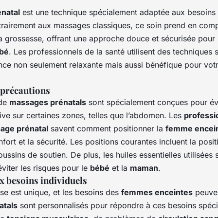
natal
est une technique spécialement adaptée aux besoins
trairement aux massages classiques, ce soin prend en comp
la grossesse, offrant une approche douce et sécurisée pour
bé
. Les professionnels de la santé utilisent des techniques
nce non seulement relaxante mais aussi bénéfique pour vot
 précautions
 de
massages prénatals
sont spécialement conçues pour évi
ive sur certaines zones, telles que l’abdomen. Les
professi
age prénatal
savent comment positionner la
femme encei
fort et la sécurité. Les positions courantes incluent la positi
coussins de soutien. De plus, les huiles essentielles utilisées
viter les risques pour le
bébé
et la
maman
.
x besoins individuels
e est unique, et les besoins des
femmes enceintes
peuven
atals
sont personnalisés pour répondre à ces besoins spéci