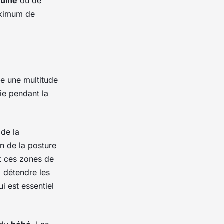
guine
ou de
aximum de
fre une multitude
ie pendant la
de la
n de la posture
t ces zones de
 détendre les
ui est essentiel