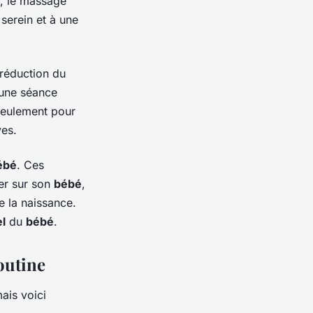
l, le massage
 serein et à une
 réduction du
'une séance
seulement pour
ves.
ébé
. Ces
er sur son
bébé
,
e la naissance.
l
du
bébé
.
outine
ais voici