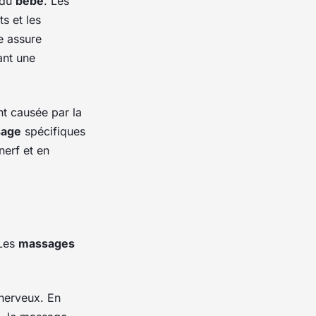
 du
bébé
. Les
ts et les
e assure
ant une
nt causée par la
sage
spécifiques
nerf et en
 Les
massages
 nerveux. En