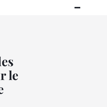
des
r le
e