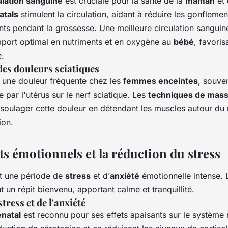
ulation sanguine
est cruciale pour la santé de la
maman
et
atals
stimulent la circulation, aidant à réduire les gonflemen
s pendant la grossesse. Une meilleure circulation sanguin
port optimal en nutriments et en oxygène au
bébé
, favoris
e.
es douleurs sciatiques
 une douleur fréquente chez les
femmes enceintes
, souve
 par l'utérus sur le nerf sciatique. Les
techniques de mas
soulager cette douleur en détendant les muscles autour du 
ion.
ts émotionnels et la réduction du stress
t une période de
stress
et d’
anxiété
émotionnelle intense.
t un répit bienvenu, apportant calme et tranquillité.
tress et de l'anxiété
natal
est reconnu pour ses effets apaisants sur le système