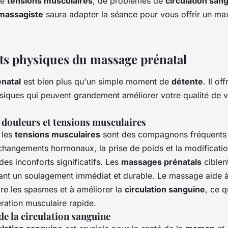
de
tensions musculaires
, de problèmes de
circulation san
massagiste
saura adapter la séance pour vous offrir un m
its physiques du massage prénatal
natal
est bien plus qu'un simple moment de
détente
. Il of
ysiques qui peuvent grandement améliorer votre qualité de v
 douleurs et tensions musculaires
 les
tensions musculaires
sont des compagnons fréquents 
changements hormonaux, la prise de poids et la modificatio
es inconforts significatifs. Les
massages prénatals
ciblen
ant un soulagement immédiat et durable. Le massage aide à
ire les spasmes et à améliorer la
circulation sanguine
, ce q
ration musculaire rapide.
e la circulation sanguine