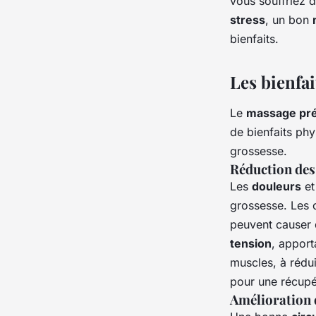
vous souffriez 
stress
, un bon
bienfaits.
Les bienfa
Le
massage pré
de bienfaits ph
grossesse.
Réduction des
Les
douleurs
et
grossesse. Les 
peuvent causer d
tension
, apport
muscles, à rédu
pour une récupé
Amélioration d