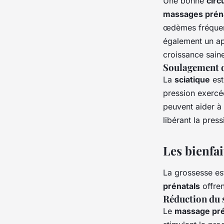
Une bonne
circ
massages prén
œdèmes fréquent
également un ap
croissance sain
Soulagement d
La
sciatique
est
pression exercée
peuvent aider à 
libérant la press
Les bienfai
La grossesse es
prénatals
offren
Réduction du s
Le
massage pré