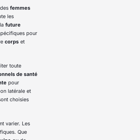
 des
femmes
te les
 la
future
 spécifiques pour
re
corps
et
ter toute
onnels de santé
nte
pour
on latérale et
 sont choisies
t varier. Les
fiques. Que