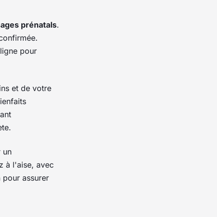
ages prénatals
.
confirmée.
ligne pour
ns et de votre
ienfaits
rant
te.
r un
 à l'aise, avec
n pour assurer