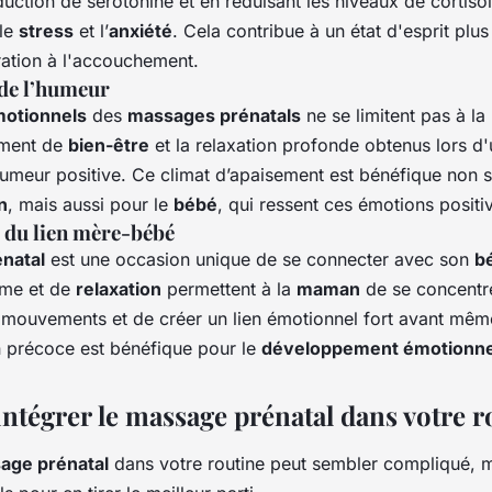
duction de sérotonine et en réduisant les niveaux de cortiso
 le
stress
et l’
anxiété
. Cela contribue à un état d'esprit plus
ration à l'accouchement.
de l’humeur
motionnels
des
massages prénatals
ne se limitent pas à la
iment de
bien-être
et la relaxation profonde obtenus lors d
humeur positive. Ce climat d’apaisement est bénéfique non 
n
, mais aussi pour le
bébé
, qui ressent ces émotions positi
du lien mère-bébé
natal
est une occasion unique de se connecter avec son
b
me et de
relaxation
permettent à la
maman
de se concentr
s mouvements et de créer un lien émotionnel fort avant mêm
 précoce est bénéfique pour le
développement émotionne
tégrer le massage prénatal dans votre r
age prénatal
dans votre routine peut sembler compliqué, m