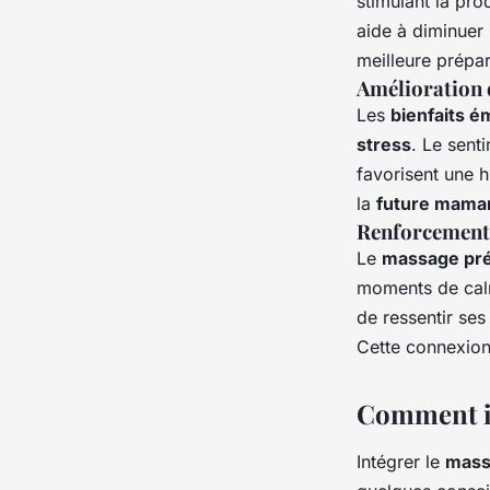
stimulant la pro
aide à diminuer
meilleure prépa
Amélioration 
Les
bienfaits é
stress
. Le sent
favorisent une 
la
future mama
Renforcement 
Le
massage pré
moments de cal
de ressentir se
Cette connexion
Comment in
Intégrer le
mass